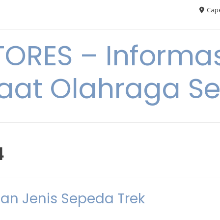
Cape
RES – Informas
aat Olahraga S
4
an Jenis Sepeda Trek