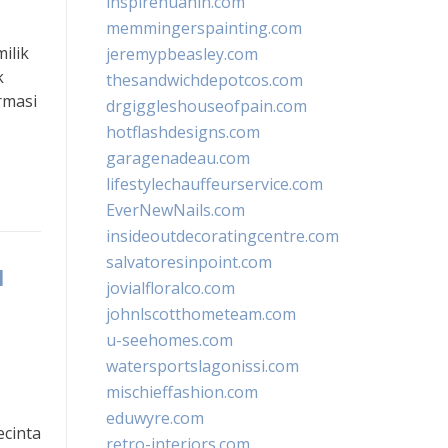
inspirehuahin.com
memmingerspainting.com
ilik
jeremypbeasley.com
k
thesandwichdepotcos.com
rmasi
drgiggleshouseofpain.com
hotflashdesigns.com
garagenadeau.com
lifestylechauffeurservice.com
EverNewNails.com
insideoutdecoratingcentre.com
salvatoresinpoint.com
a
jovialfloralco.com
johnlscotthometeam.com
u-seehomes.com
watersportslagonissi.com
mischieffashion.com
eduwyre.com
ecinta
retro-interiors.com