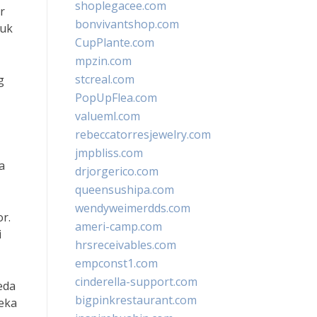
shoplegacee.com
r
bonvivantshop.com
tuk
CupPlante.com
mpzin.com
stcreal.com
g
PopUpFlea.com
valueml.com
rebeccatorresjewelry.com
jmpbliss.com
a
drjorgerico.com
queensushipa.com
wendyweimerdds.com
r.
ameri-camp.com
i
hrsreceivables.com
empconst1.com
cinderella-support.com
eda
bigpinkrestaurant.com
eka