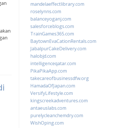
gan
mandelaeffectlibrary.com
roselynns.com
balanceyoganj.com
salesforceblogs.com
nakan
TrainGames365.com
ngan
BaytownEvaCationRentals.com
JabalpurCakeDelivery.com
halobjd.com
intelligenceqatar.com
PikaPikaApp.com
takecareofbusinessdfw.org
di
HamadaOfJapan.com
VersifyLifestyle.com
kingscreekadventures.com
antaeuslabs.com
purelycleanchemdry.com
WishOping.com