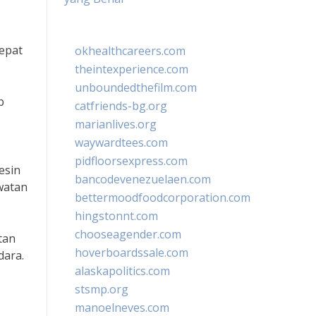
epat
okhealthcareers.com
theintexperience.com
unboundedthefilm.com
b
catfriends-bg.org
marianlives.org
waywardtees.com
pidfloorsexpress.com
esin
bancodevenezuelaen.com
watan
bettermoodfoodcorporation.com
hingstonnt.com
chooseagender.com
tan
hoverboardssale.com
dara.
alaskapolitics.com
stsmp.org
manoelneves.com