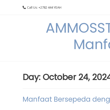
Skip
Call Us: +2782 444 YEAH
to
content
AMMOSSTO
Manf
Day:
October 24, 202
Manfaat Bersepeda deng