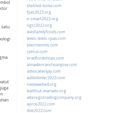
imbol
theblvd-boise.com
ktor
fpet2023.org
e-smart2022.org
ngrc2022.org
 satu
leesfamilyfoods.com
lewis-lewis-cpas.com
nologi
eleontennis.com
cyetus.com
ogma
bradfordshops.com
almadenranchsanjose.com
advocatevijay.com
adlibilimler2023.com
patut
naswwebed.org
 juga
balithut-manado.org
an
alteregotradingcompany.org
luhan
aprce2022.com
ibie2022.com