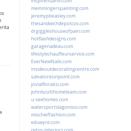
inspirehuahin.com
memmingerspainting.com
os
jeremypbeasley.com
n
thesandwichdepotcos.com
rita
drgiggleshouseofpain.com
hotflashdesigns.com
garagenadeau.com
lifestylechauffeurservice.com
EverNewNails.com
insideoutdecoratingcentre.com
salvatoresinpoint.com
jovialfloralco.com
johnlscotthometeam.com
u-seehomes.com
watersportslagonissi.com
a
mischieffashion.com
eduwyre.com
retro-interiors.com