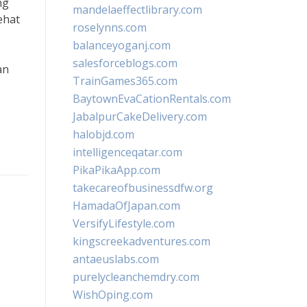
ng
mandelaeffectlibrary.com
ehat
roselynns.com
balanceyoganj.com
salesforceblogs.com
an
TrainGames365.com
BaytownEvaCationRentals.com
JabalpurCakeDelivery.com
halobjd.com
intelligenceqatar.com
PikaPikaApp.com
takecareofbusinessdfw.org
HamadaOfJapan.com
VersifyLifestyle.com
kingscreekadventures.com
antaeuslabs.com
purelycleanchemdry.com
WishOping.com