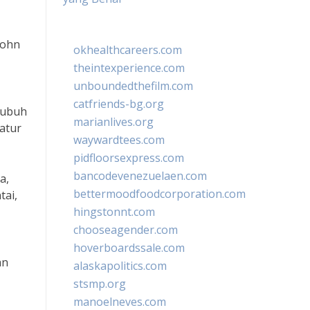
John
okhealthcareers.com
theintexperience.com
unboundedthefilm.com
catfriends-bg.org
tubuh
marianlives.org
atur
waywardtees.com
pidfloorsexpress.com
bancodevenezuelaen.com
a,
bettermoodfoodcorporation.com
tai,
hingstonnt.com
chooseagender.com
,
hoverboardssale.com
an
alaskapolitics.com
stsmp.org
manoelneves.com