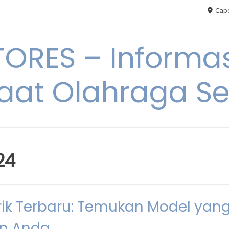
Cape
RES – Informas
aat Olahraga S
24
rik Terbaru: Temukan Model yan
an Anda