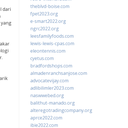
theblvd-boise.com
 dari
fpet2023.org
n
e-smart2022.org
 yang
ngrc2022.org
leesfamilyfoods.com
lewis-lewis-cpas.com
bakar
logi
eleontennis.com
r.
cyetus.com
bradfordshops.com
almadenranchsanjose.com
arik
advocatevijay.com
adlibilimler2023.com
naswwebed.org
balithut-manado.org
alteregotradingcompany.org
aprce2022.com
ibie2022.com