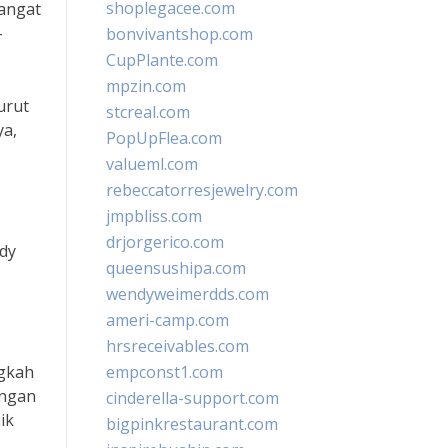
shoplegacee.com
hangat
-
bonvivantshop.com
CupPlante.com
mpzin.com
urut
stcreal.com
ya,
PopUpFlea.com
valueml.com
rebeccatorresjewelry.com
jmpbliss.com
drjorgerico.com
udy
queensushipa.com
wendyweimerdds.com
ameri-camp.com
hrsreceivables.com
ngkah
empconst1.com
ungan
cinderella-support.com
ik
bigpinkrestaurant.com