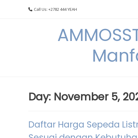
Skip
Call Us: +2782 444 YEAH
to
content
AMMOSSTO
Manf
Day:
November 5, 20
Daftar Harga Sepeda List
Sesuai dengan Kebutuh